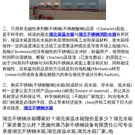
二、只用有无磁性来判断不锈钢(不锈耐酸钢)品质（Character)高低，
是不科学的、错误的观念
湖北保温水箱
与
湖北不锈钢消防水箱
有所区
别，保温水箱是指在水箱的夹层增加特殊工业和保温材料，使水箱得
保持一定的温度满足生活或工业需要这种观念是导致市场上低镍(Ni)、
低铬(Chromium)但没有磁性的不锈钢以次冲好，欺骗用户，使用很短
时间即出现锈蚀、断裂（fracture)及鼓涨（已发生数起）的原因之一。
由于200系列不锈钢与300系列不锈钢从表面上看没有区别，同样都没
有磁性，目前鉴别其品质的方法就是到当地机械(Mechanics)研究
（research)所或有金属化验能力的单位做化学成分分析(Analyse)。
三、购买不锈钢(不锈耐酸钢)水箱(组成部分:高水箱、存水箱、低水箱)
时一定要让卖方注明产品(product)材质(Texture of material)，并让其出
具材质证书和保证书。科学抽检样品（不能由厂家指定）到当地有关
部门检测是必须的手段。防止带来经济损失（loss)并给工程留下巨大的
潜在隐患。
湖北不锈钢水箱
湖北不锈钢水箱哪家好？湖北保温水箱报价是多少？湖北水箱
厂家质量怎么样？恩施州康乃新不锈钢设备有限责任公司专业
承接湖北不锈钢水箱,湖北保温水箱,湖北水箱厂家,,电