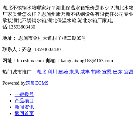
湖北不锈钢水箱哪家好？湖北保温水箱报价是多少？湖北水箱
厂家质量怎么样？恩施州康乃新不锈钢设备有限责任公司专业
承接湖北不锈钢水箱,湖北保温水箱,湖北水箱厂家,电
话:13593603430
地址： 恩施市金桂大道柑子槽二期85号
联系人：齐总 13593603430
网址：hb.eshnx.com 邮箱：kangnaixing168@163.com
热门城市推广：
湖北
利川
建始
来凤
咸丰
鹤峰
宣恩
巴东
宜昌
Powered by
筑巢ECMS
一键拨号
产品项目
新闻资讯
返回首页