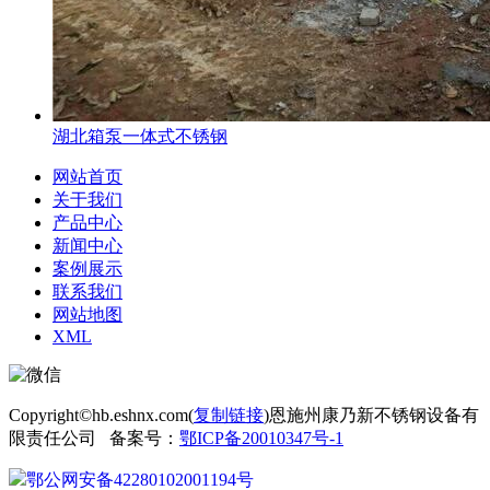
湖北箱泵一体式不锈钢
网站首页
关于我们
产品中心
新闻中心
案例展示
联系我们
网站地图
XML
Copyright©hb.eshnx.com(
复制链接
)恩施州康乃新不锈钢设备有
限责任公司 备案号：
鄂ICP备20010347号-1
鄂公网安备42280102001194号