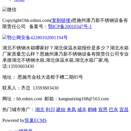
Copyright©hb.eshnx.com(
复制链接
)恩施州康乃新不锈钢设备有
限责任公司 备案号：
鄂ICP备20010347号-1
鄂公网安备42280102001194号
湖北不锈钢水箱哪家好？湖北保温水箱报价是多少？湖北水箱
厂家质量怎么样？恩施州康乃新不锈钢设备有限责任公司专业
承接湖北不锈钢水箱,湖北保温水箱,湖北水箱厂家,电
话:13593603430
地址： 恩施市金桂大道柑子槽二期85号
联系人：齐总 13593603430
网址：hb.eshnx.com 邮箱：kangnaixing168@163.com
热门城市推广：
湖北
利川
建始
来凤
咸丰
鹤峰
宣恩
巴东
宜昌
Powered by
筑巢ECMS