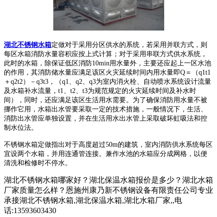
湖北不锈钢水箱
定做对于采用分区供水的系统，若采用并联方式，则
每区水箱消防水量容积应按上式计算；对于采用串联方式供水系统，
此时的水箱，除保证低区消防10min用水量外，主要还应起上一区水池
的作用，其消防储水量应满足该区火灾延续时间内用水量即Q＝（q1t1
＋q2t2）－q3t3，（q1、q2、q3为室内消火栓、自动喷水系统设计流量
及水箱补水流量，t1、t2、t3为规范规定的火灾延续时间及补水时
间），同时，还应满足该区生活用水需要。为了确保消防用水量不被
挪作它用，水箱出水管要采取一定的技术措施，一般情况下，生活、
消防出水管应单独设置，并在生活用水出水管上采取破坏虹吸法和控
制水位法。
不锈钢水箱定做指出对于高度超过50m的建筑，室内消防供水系统每区
宜设两个水箱，并用连通管连接。兼作水池的水箱应分成网格，以便
清洗和检修时不停水。
湖北不锈钢水箱哪家好？湖北保温水箱报价是多少？湖北水箱
厂家质量怎么样？恩施州康乃新不锈钢设备有限责任公司专业
承接湖北不锈钢水箱,湖北保温水箱,湖北水箱厂家,,电
话:13593603430