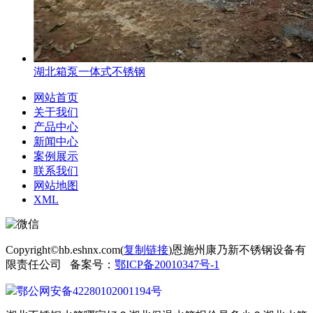
湖北箱泵一体式不锈钢
网站首页
关于我们
产品中心
新闻中心
案例展示
联系我们
网站地图
XML
Copyright©hb.eshnx.com(
复制链接
)恩施州康乃新不锈钢设备有
限责任公司 备案号：
鄂ICP备20010347号-1
鄂公网安备42280102001194号