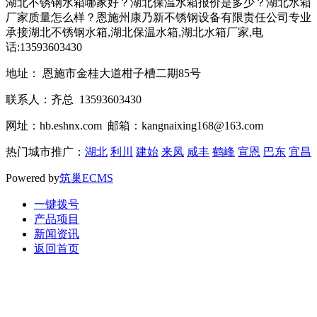
湖北不锈钢水箱哪家好？湖北保温水箱报价是多少？湖北水箱
厂家质量怎么样？恩施州康乃新不锈钢设备有限责任公司专业
承接湖北不锈钢水箱,湖北保温水箱,湖北水箱厂家,电
话:13593603430
地址： 恩施市金桂大道柑子槽二期85号
联系人：齐总 13593603430
网址：hb.eshnx.com 邮箱：kangnaixing168@163.com
热门城市推广：
湖北
利川
建始
来凤
咸丰
鹤峰
宣恩
巴东
宜昌
Powered by
筑巢ECMS
一键拨号
产品项目
新闻资讯
返回首页