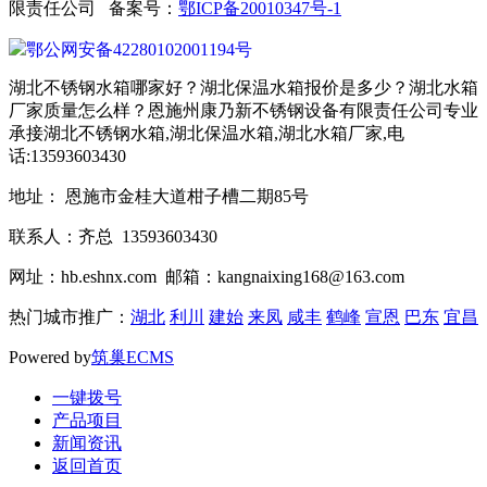
限责任公司 备案号：
鄂ICP备20010347号-1
鄂公网安备42280102001194号
湖北不锈钢水箱哪家好？湖北保温水箱报价是多少？湖北水箱
厂家质量怎么样？恩施州康乃新不锈钢设备有限责任公司专业
承接湖北不锈钢水箱,湖北保温水箱,湖北水箱厂家,电
话:13593603430
地址： 恩施市金桂大道柑子槽二期85号
联系人：齐总 13593603430
网址：hb.eshnx.com 邮箱：kangnaixing168@163.com
热门城市推广：
湖北
利川
建始
来凤
咸丰
鹤峰
宣恩
巴东
宜昌
Powered by
筑巢ECMS
一键拨号
产品项目
新闻资讯
返回首页