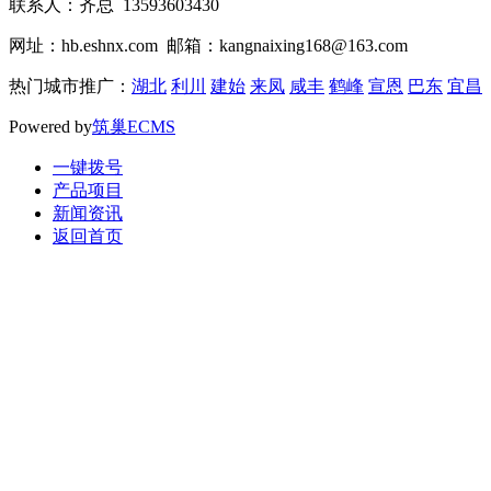
联系人：齐总 13593603430
网址：hb.eshnx.com 邮箱：kangnaixing168@163.com
热门城市推广：
湖北
利川
建始
来凤
咸丰
鹤峰
宣恩
巴东
宜昌
Powered by
筑巢ECMS
一键拨号
产品项目
新闻资讯
返回首页