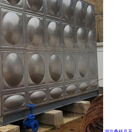
湖北桑植县