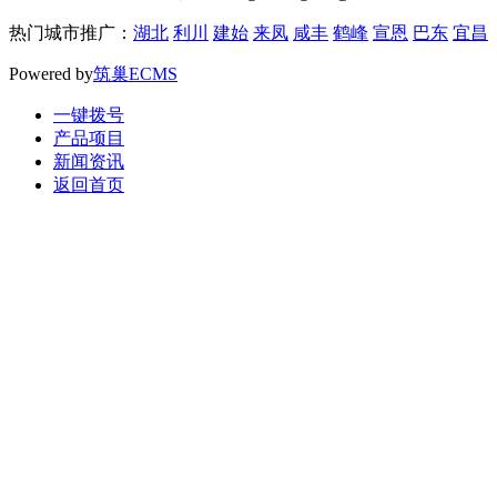
热门城市推广：
湖北
利川
建始
来凤
咸丰
鹤峰
宣恩
巴东
宜昌
Powered by
筑巢ECMS
一键拨号
产品项目
新闻资讯
返回首页