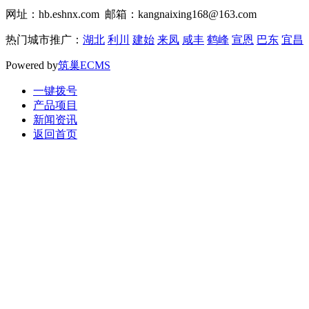
网址：hb.eshnx.com 邮箱：kangnaixing168@163.com
热门城市推广：
湖北
利川
建始
来凤
咸丰
鹤峰
宣恩
巴东
宜昌
Powered by
筑巢ECMS
一键拨号
产品项目
新闻资讯
返回首页