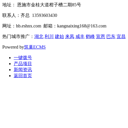
地址： 恩施市金桂大道柑子槽二期85号
联系人：齐总 13593603430
网址：hb.eshnx.com 邮箱：kangnaixing168@163.com
热门城市推广：
湖北
利川
建始
来凤
咸丰
鹤峰
宣恩
巴东
宜昌
Powered by
筑巢ECMS
一键拨号
产品项目
新闻资讯
返回首页