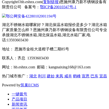
Copyright©hb.eshnx.com(
复制链接
)恩施州康乃新不锈钢设备有
限责任公司 备案号：
鄂ICP备20010347号-1
鄂公网安备42280102001194号
湖北不锈钢水箱哪家好？湖北保温水箱报价是多少？湖北水箱
厂家质量怎么样？恩施州康乃新不锈钢设备有限责任公司专业
承接湖北不锈钢水箱,湖北保温水箱,湖北水箱厂家,电
话:13593603430
地址： 恩施市金桂大道柑子槽二期85号
联系人：齐总 13593603430
网址：hb.eshnx.com 邮箱：kangnaixing168@163.com
热门城市推广：
湖北
利川
建始
来凤
咸丰
鹤峰
宣恩
巴东
宜昌
Powered by
筑巢ECMS
一键拨号
产品项目
新闻资讯