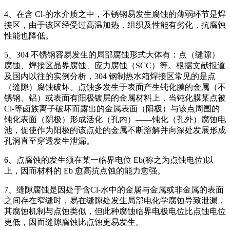
4、在含 Cl-的水介质之中，不锈钢易发生腐蚀的薄弱环节是焊
接区，由于该区经受过高温加热，组织及性能有劣化，抗腐蚀
性能也降低。
5、304 不锈钢容易发生的局部腐蚀形式大体有：点（缝隙）
腐蚀、焊接区晶界腐蚀、应力腐蚀（SCC）等。根据文献报道
及国内以往的实例分析，304 钢制热水箱焊接区常见的是点
（缝隙）腐蚀破坏。点蚀多发生于表面产生钝化膜的金属（不
锈钢、铝）或表面有阳极镀层的金属材料上，当钝化膜某点被
Cl-等卤族离子破坏而露出的金属表面（阳极）与该点周围的
钝化表面（阴极）形成活化（孔内）——钝化（孔外）腐蚀电
池，促使作为阳极的该点处的金属不断溶解并向深处发展形成
孔洞直至穿透发生泄漏。
6、点腐蚀的发生须在某一临界电位 Eb(称之为点蚀电位)以
上，因而材料的 Eb 愈高抗点蚀的能力愈强。
7、缝隙腐蚀是因处于含Cl-水中的金属与金属或非金属的表面
之间存在窄缝时，易在缝隙处发生局部电化学腐蚀导致泄漏，
其腐蚀机制与点蚀类似，但此种腐蚀临界电极电位比点蚀电位
更低，因而缝隙腐蚀比点蚀更易发生。