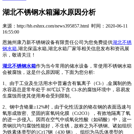
湖北不锈钢水箱漏水原因分析
来源：http://hb.eshnx.com/news395857.html 时间：2020-06-11
16:55:00
恩施州康乃新不锈钢设备有限责任公司为您免费提供
湖北不锈
钢水箱
,湖北保温水箱,湖北水箱厂家等相关信息发布和资讯展
示，敬请关注！
湖北不锈钢水箱
作为当今常用的储水设备，常使用不锈钢水箱
会被腐蚀，这是什么原因呢，下面为您分析:
1、由于工业及生活用水中普遍含有氯离子（Cl-）,金属制的热
水容器总是常年处于 80℃以下含 Cl-水的腐蚀环境中，容易发
生腐蚀而使其使用寿命受到限制。
2、钢中含铬量≥12%时，由于化性活泼的铬在钢的表面迅速与
氧形成致密、坚固的富氧钝化膜（Cr2O3），有效地隔离了氧
的进一步侵入。因而在空气中或氧化性酸（如硝酸）中，这一
类钢抗均匀腐蚀性能好，不生锈，故称之为不锈钢。诸如组织
为铁素体类型的1Cr17钢（430 钢）、组织为马氏体类型的