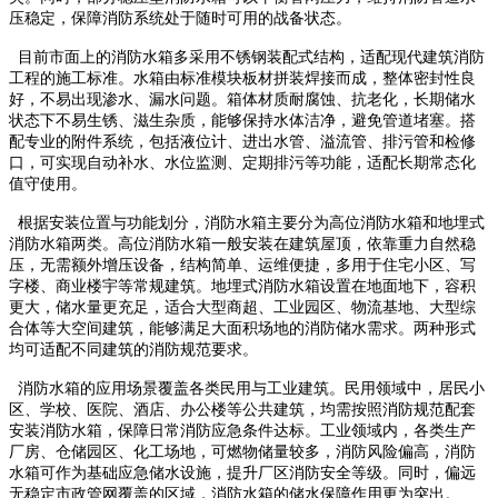
压稳定，保障消防系统处于随时可用的战备状态。
目前市面上的消防水箱多采用不锈钢装配式结构，适配现代建筑消防
工程的施工标准。水箱由标准模块板材拼装焊接而成，整体密封性良
好，不易出现渗水、漏水问题。箱体材质耐腐蚀、抗老化，长期储水
状态下不易生锈、滋生杂质，能够保持水体洁净，避免管道堵塞。搭
配专业的附件系统，包括液位计、进出水管、溢流管、排污管和检修
口，可实现自动补水、水位监测、定期排污等功能，适配长期常态化
值守使用。
根据安装位置与功能划分，消防水箱主要分为高位消防水箱和地埋式
消防水箱两类。高位消防水箱一般安装在建筑屋顶，依靠重力自然稳
压，无需额外增压设备，结构简单、运维便捷，多用于住宅小区、写
字楼、商业楼宇等常规建筑。地埋式消防水箱设置在地面地下，容积
更大，储水量更充足，适合大型商超、工业园区、物流基地、大型综
合体等大空间建筑，能够满足大面积场地的消防储水需求。两种形式
均可适配不同建筑的消防规范要求。
消防水箱的应用场景覆盖各类民用与工业建筑。民用领域中，居民小
区、学校、医院、酒店、办公楼等公共建筑，均需按照消防规范配套
安装消防水箱，保障日常消防应急条件达标。工业领域内，各类生产
厂房、仓储园区、化工场地，可燃物储量较多，消防风险偏高，消防
水箱可作为基础应急储水设施，提升厂区消防安全等级。同时，偏远
无稳定市政管网覆盖的区域，消防水箱的储水保障作用更为突出。