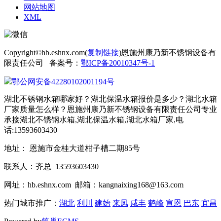
网站地图
XML
Copyright©hb.eshnx.com(
复制链接
)恩施州康乃新不锈钢设备有
限责任公司 备案号：
鄂ICP备20010347号-1
鄂公网安备42280102001194号
湖北不锈钢水箱哪家好？湖北保温水箱报价是多少？湖北水箱
厂家质量怎么样？恩施州康乃新不锈钢设备有限责任公司专业
承接湖北不锈钢水箱,湖北保温水箱,湖北水箱厂家,电
话:13593603430
地址： 恩施市金桂大道柑子槽二期85号
联系人：齐总 13593603430
网址：hb.eshnx.com 邮箱：kangnaixing168@163.com
热门城市推广：
湖北
利川
建始
来凤
咸丰
鹤峰
宣恩
巴东
宜昌