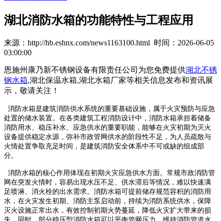
湖北消防水箱的功能特性与工程应用
来源：http://hb.eshnx.com/news1163100.html 时间：2026-06-05
03:00:00
恩施州康乃新不锈钢设备有限责任公司为您免费提供
湖北不锈
钢水箱
,湖北保温水箱,湖北水箱厂家等相关信息发布和资讯展
示，敬请关注！
消防水箱是建筑消防供水系统的重要基础设施，属于火灾预防与应急
处置的储水装置。在各类建筑工程消防设计中，消防水箱承担着储备
消防用水、稳压补水、应急供水的重要职能，能够在火灾初期为灭火
设备提供稳定水源，弥补市政管网供水的阶段性不足，为人员疏散与
火情处置争取充足时间，是建筑消防安全体系中不可或缺的组成部
分。
消防水箱的核心作用体现在初期火灾应急供水方面。常规市政消防管
网在突发火情时，容易出现水压不足、供水滞后等情况，难以快速满
足喷淋、消火栓的出水需求。消防水箱可提前储存规范容积的消防用
水，在火灾发生初期、消防主泵启动前，持续为消防系统供水，保障
灭火设施正常出水，有效控制初期火势蔓延，降低火灾扩大带来的损
失。同时，部分稳压型消防水箱可以平衡管网压力，维持消防管道水