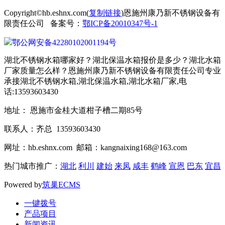
Copyright©hb.eshnx.com(
复制链接
)恩施州康乃新不锈钢设备有
限责任公司 备案号：
鄂ICP备20010347号-1
鄂公网安备42280102001194号
湖北不锈钢水箱哪家好？湖北保温水箱报价是多少？湖北水箱
厂家质量怎么样？恩施州康乃新不锈钢设备有限责任公司专业
承接湖北不锈钢水箱,湖北保温水箱,湖北水箱厂家,电
话:13593603430
地址： 恩施市金桂大道柑子槽二期85号
联系人：齐总 13593603430
网址：hb.eshnx.com 邮箱：kangnaixing168@163.com
热门城市推广：
湖北
利川
建始
来凤
咸丰
鹤峰
宣恩
巴东
宜昌
Powered by
筑巢ECMS
一键拨号
产品项目
新闻资讯