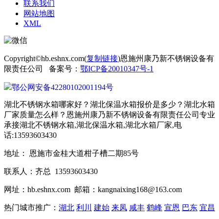
联系我们
网站地图
XML
Copyright©hb.eshnx.com(
复制链接
)恩施州康乃新不锈钢设备有
限责任公司 备案号：
鄂ICP备20010347号-1
鄂公网安备42280102001194号
湖北不锈钢水箱哪家好？湖北保温水箱报价是多少？湖北水箱
厂家质量怎么样？恩施州康乃新不锈钢设备有限责任公司专业
承接湖北不锈钢水箱,湖北保温水箱,湖北水箱厂家,电
话:13593603430
地址： 恩施市金桂大道柑子槽二期85号
联系人：齐总 13593603430
网址：hb.eshnx.com 邮箱：kangnaixing168@163.com
热门城市推广：
湖北
利川
建始
来凤
咸丰
鹤峰
宣恩
巴东
宜昌