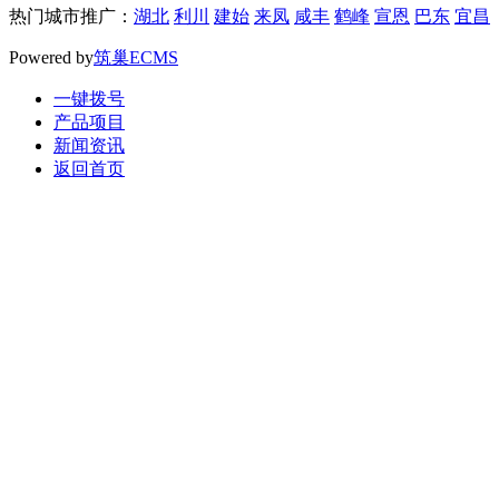
热门城市推广：
湖北
利川
建始
来凤
咸丰
鹤峰
宣恩
巴东
宜昌
Powered by
筑巢ECMS
一键拨号
产品项目
新闻资讯
返回首页