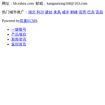
网址：hb.eshnx.com 邮箱：kangnaixing168@163.com
热门城市推广：
湖北
利川
建始
来凤
咸丰
鹤峰
宣恩
巴东
宜昌
Powered by
筑巢ECMS
一键拨号
产品项目
新闻资讯
返回首页